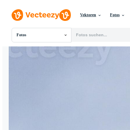
Vektoren
Fotos
Fotos
Alle Bilder
Fotos
PNGs
PSDs
SVGs
Vorlagen
Vektoren
Videos
Motion Graphics
Redaktionelle Bilder
Redaktionelle Ereignisse