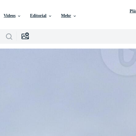
Pl
Videos
Editorial
Mehr