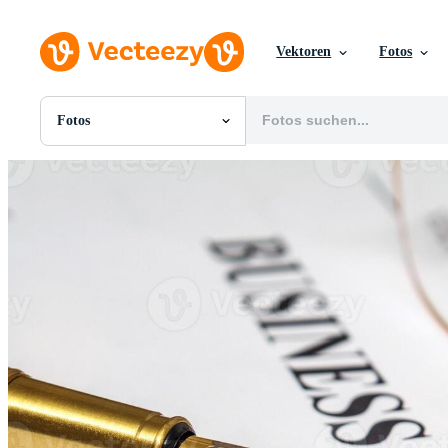
Vektoren
Fotos
Fotos
Alle Bilder
Fotos
PNGs
PSDs
SVGs
Vorlagen
Vektoren
Videos
Motion Graphics
Redaktionelle Bilder
Redaktionelle Ereignisse