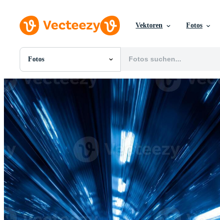
Vektoren
Fotos
Fotos
Alle Bilder
Fotos
PNGs
PSDs
SVGs
Vorlagen
Vektoren
Videos
Motion Graphics
Redaktionelle Bilder
Redaktionelle Ereignisse