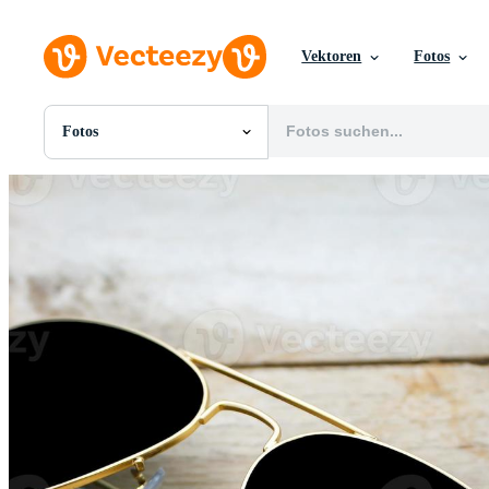
Vektoren
Fotos
Fotos
Alle Bilder
Fotos
PNGs
PSDs
SVGs
Vorlagen
Vektoren
Videos
Motion Graphics
Redaktionelle Bilder
Redaktionelle Ereignisse