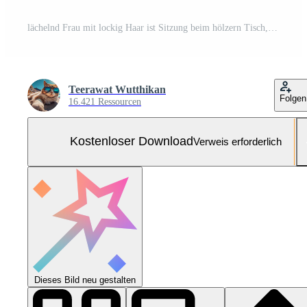
lächelnd Frau mit lockig Haar ist Sitzung beim hölzern Tisch, halten Tasse von Kaffee während Arbeiten auf Laptop. gemütlich Umgebung Eigenschaften Sanft Beleuchtung und warm Atmosphäre, Erstellen Begrüßung Stimmung Kostenloses Foto
Teerawat Wutthikan
Folgen
16.421 Ressourcen
Kostenloser Download
Verweis erforderlich
Dieses Bild neu gestalten