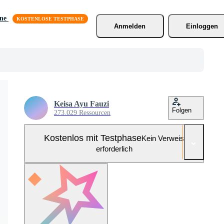
äne
Anmelden
Einloggen
Keisa Ayu Fauzi
Folgen
273.029 Ressourcen
Kostenlos mit Testphase
Kein Verweis
erforderlich