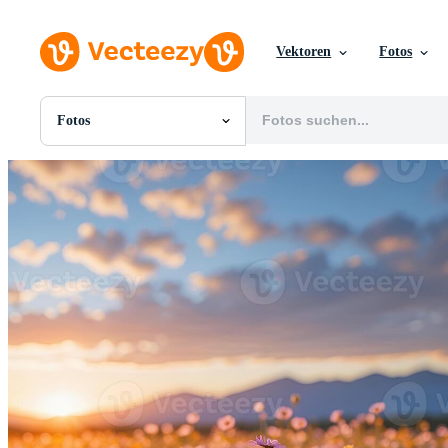
Vektoren
Fotos
Fotos
Alle Bilder
Fotos
PNGs
PSDs
SVGs
Vorlagen
Vektoren
Videos
Motion Graphics
Redaktionelle Bilder
Redaktionelle Ereignisse