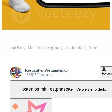
cool Handy, Mobiltelefon Angebot. glücklich beiläufig Dame gelehnt auf enorm Handy mit leeren Weiß Bildschirm, zeigen Daumen hoch, empfehlen großartig Neu App oder Webseite zum Zelle Telefon, Angebot Raum zum Ihre Anzeige, spotten oben Pro Foto
Kostiantyn Postumitenko
Folgen
133.525 Ressourcen
Kostenlos mit Testphase
Kein Verweis erforderlich