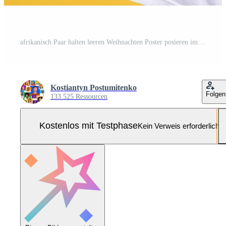
afrikanisch Paar halten leeren Weihnachten Poster posieren im Santa Hüte Über Gelb Hintergrund im Studio, lächelnd zu Kamera. Neu Jahr und Weihnachten Werbung Banner. Attrappe, Lehrmodell, Simulation, Kopieren Raum Pro Foto
Kostiantyn Postumitenko
Folgen
133.525 Ressourcen
Kostenlos mit Testphase
Kein Verweis erforderlich