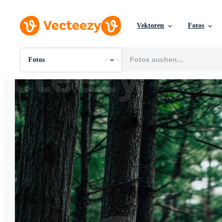
Vektoren
Fotos
Fotos
Alle Bilder
Fotos
PNGs
PSDs
SVGs
Vorlagen
Vektoren
Videos
Motion Graphics
Redaktionelle Bilder
Redaktionelle Ereignisse