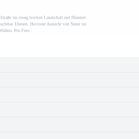
Straße im riesig trocken Landschaft mit Himmel.
uchtbar Ebenen. Horizont Aussicht von Natur im
ildnis. Pro Foto