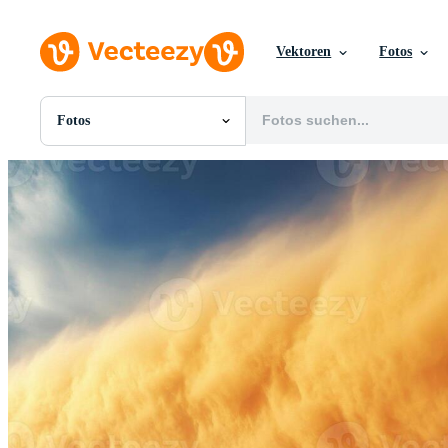
Vektoren
Fotos
Fotos
Alle Bilder
Fotos
PNGs
PSDs
SVGs
Vorlagen
Vektoren
Videos
Motion Graphics
Redaktionelle Bilder
Redaktionelle Ereignisse