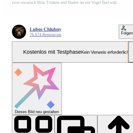
zwei eurasisch Blau Trinken und Baden im ein Vogel Bad während Herbst Pro Foto
Lubos Chlubny
Folgen
76.674 Ressourcen
Kostenlos mit Testphase
Kein Verweis erforderlich
Dieses Bild neu gestalten