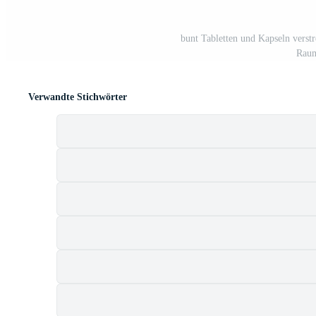
bunt Tabletten und Kapseln verstr
Raum
Verwandte Stichwörter