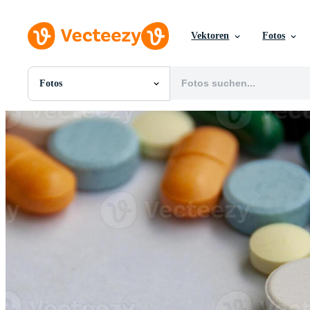
Vektoren
Fotos
Fotos
Alle Bilder
Fotos
PNGs
PSDs
SVGs
Vorlagen
Vektoren
Videos
Motion Graphics
Redaktionelle Bilder
Redaktionelle Ereignisse