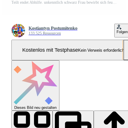
Teilt endet Abhilfe. unkenntlich schwarz Frau bewirbt sich feuchtigkeitsspendend sprühen zu ihr lockig Haar beim heim, Nahansicht Pro Foto
Kostiantyn Postumitenko
Folgen
133.525 Ressourcen
Kostenlos mit Testphase
Kein Verweis erforderlich
Dieses Bild neu gestalten