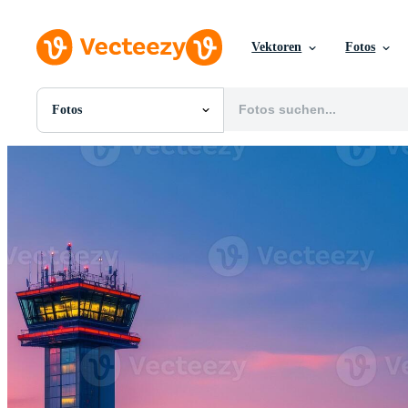
Vektoren
Fotos
Fotos
Alle Bilder
Fotos
PNGs
PSDs
SVGs
Vorlagen
Vektoren
Videos
Motion Graphics
Redaktionelle Bilder
Redaktionelle Ereignisse