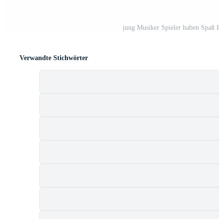
jung Musiker Spieler haben Spaß H
Verwandte Stichwörter