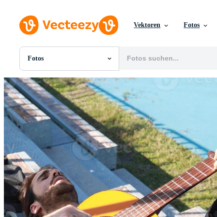
Vektoren
Fotos
Fotos
Alle Bilder
Fotos
PNGs
PSDs
SVGs
Vorlagen
Vektoren
Videos
Motion Graphics
Redaktionelle Bilder
Redaktionelle Ereignisse