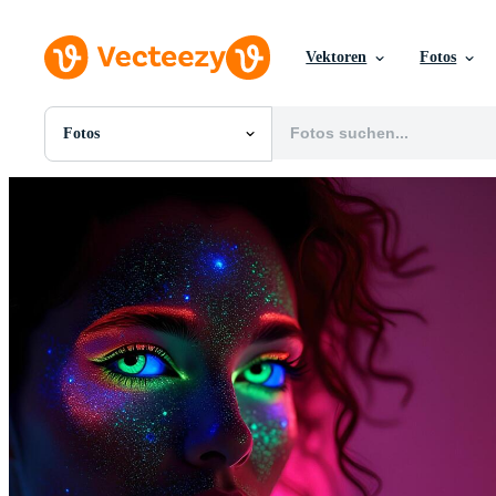
Vektoren
Fotos
Fotos
Alle Bilder
Fotos
PNGs
PSDs
SVGs
Vorlagen
Vektoren
Videos
Motion Graphics
Redaktionelle Bilder
Redaktionelle Ereignisse