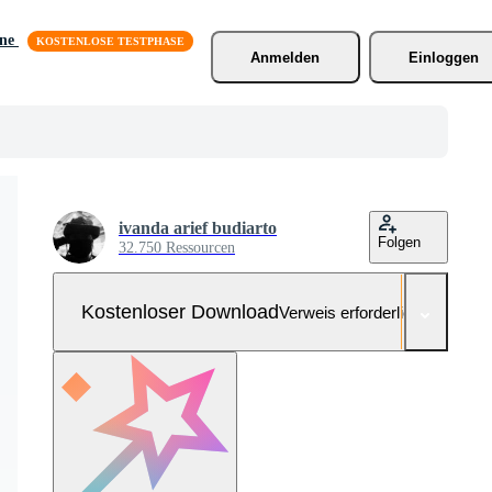
äne
Anmelden
Einloggen
ivanda arief budiarto
Folgen
32.750 Ressourcen
Kostenloser Download
Verweis erforderlich