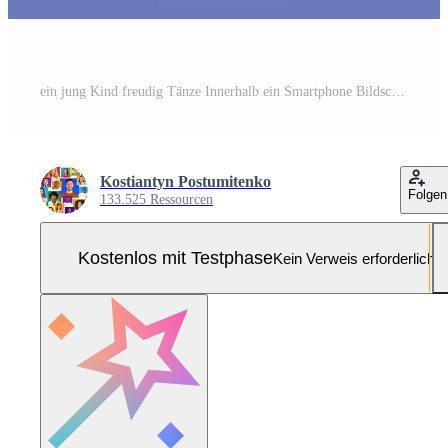
ein jung Kind freudig Tänze Innerhalb ein Smartphone Bildschirm umgeben durch Herz Symbole. das beschwingt Rahmen Vitrinen Begeisterung und Verbindung durch Technologie, perfekt zum Valentinsgrüße Tag. Pro Foto
Kostiantyn Postumitenko
Folgen
133.525 Ressourcen
Kostenlos mit Testphase
Kein Verweis erforderlich