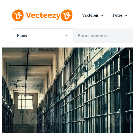
Vektoren
Fotos
Fotos
Alle Bilder
Fotos
PNGs
PSDs
SVGs
Vorlagen
Vektoren
Videos
Motion Graphics
Redaktionelle Bilder
Redaktionelle Ereignisse