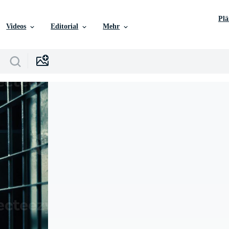
Pl
Videos
Editorial
Mehr