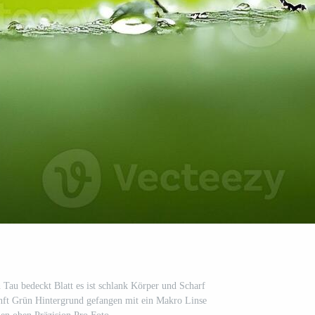
n Tau bedeckt Blatt es ist schlank Körper und Scharf
anft Grün Hintergrund gefangen mit ein Makro Linse