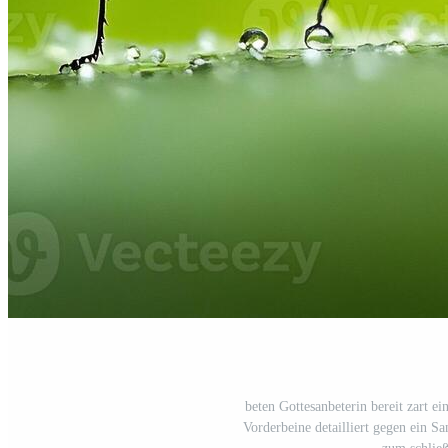
beten Gottesanbeterin bereit zart ei
Vorderbeine detailliert gegen ein S