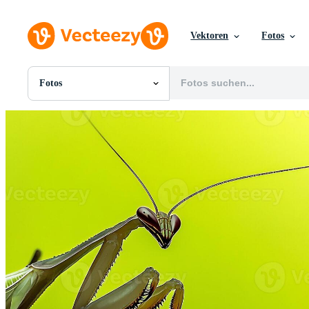
Vektoren
Fotos
Fotos
Alle Bilder
Fotos
PNGs
PSDs
SVGs
Vorlagen
Vektoren
Videos
Motion Graphics
Redaktionelle Bilder
Redaktionelle Ereignisse