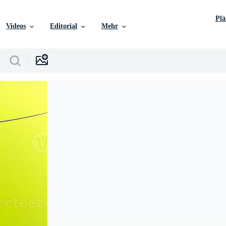
Pl
Videos
Editorial
Mehr