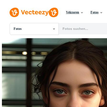
Vektoren
Fotos
Fotos
Alle Bilder
Fotos
PNGs
PSDs
SVGs
Vorlagen
Vektoren
Videos
Motion Graphics
Redaktionelle Bilder
Redaktionelle Ereignisse