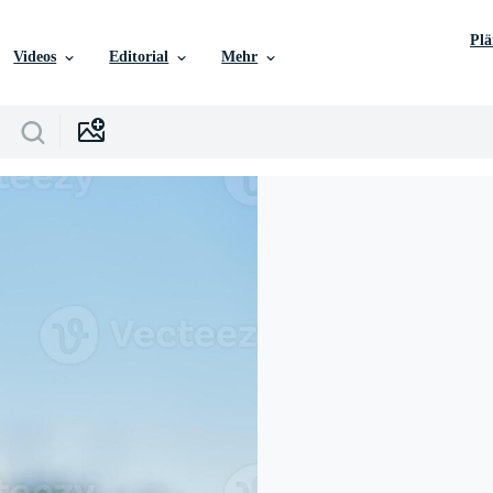
Pl
Videos
Editorial
Mehr