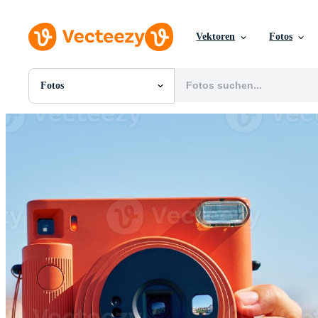
Vektoren
Fotos
Fotos
Alle Bilder
Fotos
PNGs
PSDs
SVGs
Vorlagen
Vektoren
Videos
Motion Graphics
Redaktionelle Bilder
Redaktionelle Ereignisse