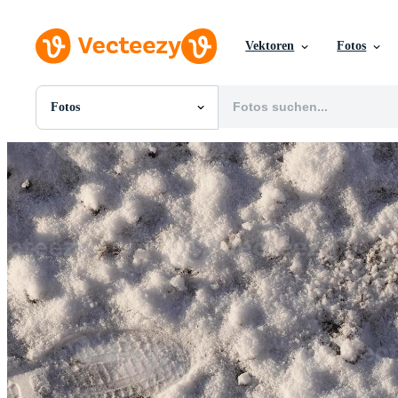
Vektoren
Fotos
Fotos
Alle Bilder
Fotos
PNGs
PSDs
SVGs
Vorlagen
Vektoren
Videos
Motion Graphics
Redaktionelle Bilder
Redaktionelle Ereignisse