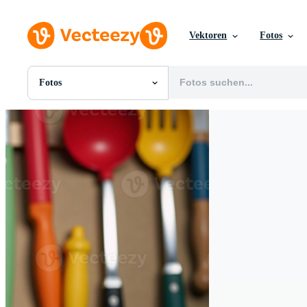
Vektoren
Fotos
Fotos
Alle Bilder
Fotos
PNGs
PSDs
SVGs
Vorlagen
Vektoren
Videos
Motion Graphics
Redaktionelle Bilder
Redaktionelle Ereignisse