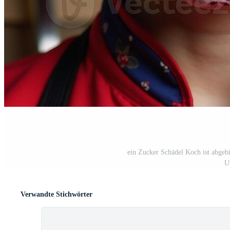
ein Zucker Schädel Koch ist abgeb
U
Verwandte Stichwörter