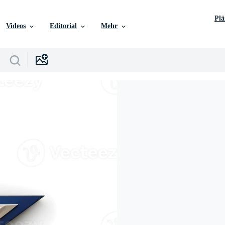
Pl
Videos
Editorial
Mehr