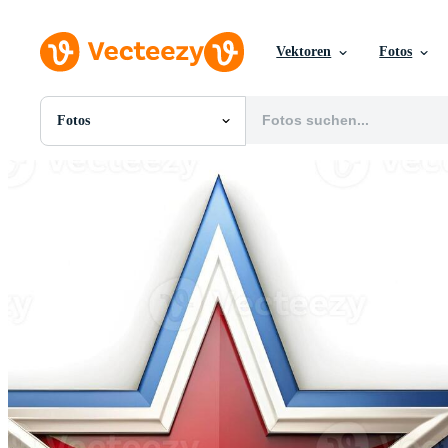
Vektoren
Fotos
Fotos
Alle Bilder
Fotos
PNGs
PSDs
SVGs
Vorlagen
Vektoren
Videos
Motion Graphics
Redaktionelle Bilder
Redaktionelle Ereignisse