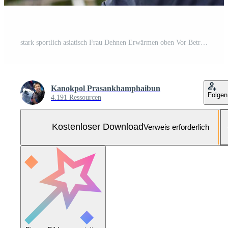
stark sportlich asiatisch Frau Dehnen Erwärmen oben Vor Betrieb. passen Sport Mädchen Dehnen ihr Körper warm oben Vor trainieren draussen. das Mädchen im Sportbekleidung Übungen draußen zum Gesundheit und Wohlbefinden Kostenloses Foto
Kanokpol Prasankhamphaibun
Folgen
4.191 Ressourcen
Kostenloser Download
Verweis erforderlich