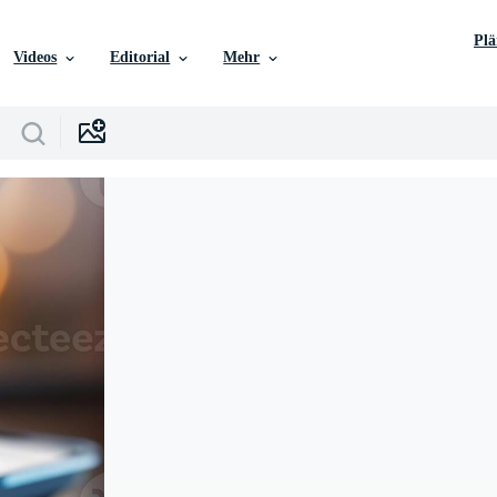
Pl
Videos
Editorial
Mehr