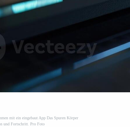
hmen mit ein eingebaut App Das Spuren Körper
 und Fortschritt. Pro Foto