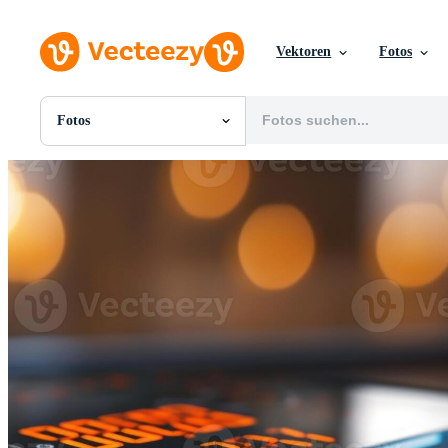
Vektoren
Fotos
Fotos
Alle Bilder
Fotos
PNGs
PSDs
SVGs
Vorlagen
Vektoren
Videos
Motion Graphics
Redaktionelle Bilder
Redaktionelle Ereignisse