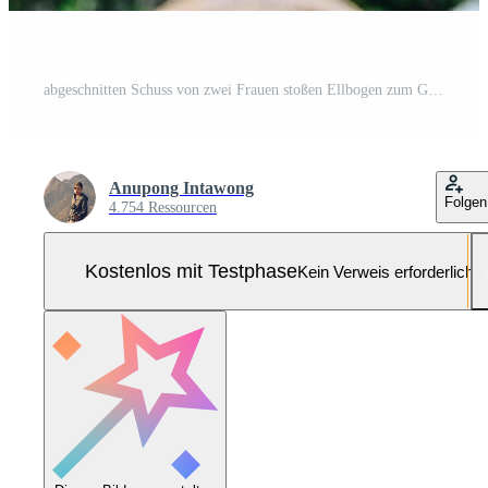
abgeschnitten Schuss von zwei Frauen stoßen Ellbogen zum Gruß während Coronavirus Epidemie. das Ellbogen stoßen war empfohlen wie ein Alternative Weg zum reduzieren Ihre Risiko von Verbreitung oder Vertragsabschluss das Virus. Pro Foto
Anupong Intawong
Folgen
4.754 Ressourcen
Kostenlos mit Testphase
Kein Verweis erforderlich