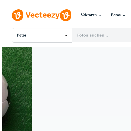
Vektoren
Fotos
Fotos
Alle Bilder
Fotos
PNGs
PSDs
SVGs
Vorlagen
Vektoren
Videos
Motion Graphics
Redaktionelle Bilder
Redaktionelle Ereignisse