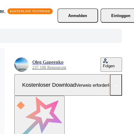
äne
Anmelden
Einloggen
Oleg Gapeenko
Folgen
237.108 Ressourcen
Kostenloser Download
Verweis erforderlich