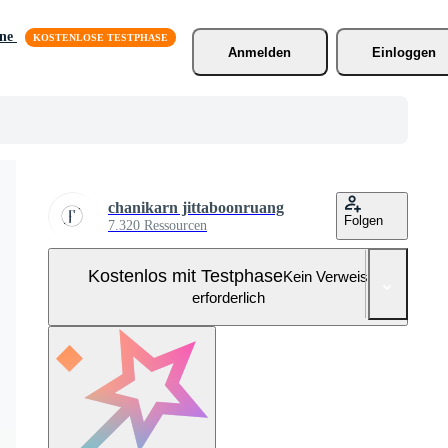
äne
Anmelden
Einloggen
chanikarn jittaboonruang
Folgen
7.320 Ressourcen
Kostenlos mit Testphase
Kein Verweis
erforderlich