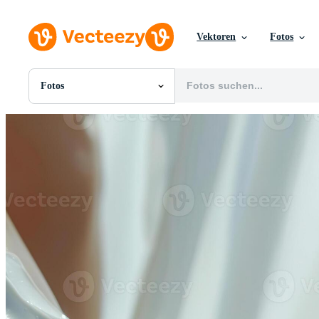
Vektoren
Fotos
Fotos
Alle Bilder
Fotos
PNGs
PSDs
SVGs
Vorlagen
Vektoren
Videos
Motion Graphics
Redaktionelle Bilder
Redaktionelle Ereignisse