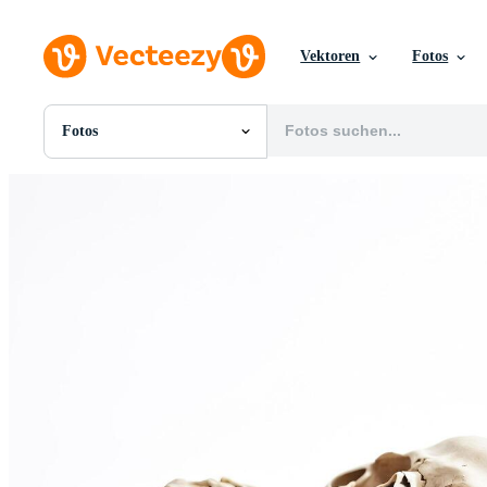
Vektoren
Fotos
Fotos
Alle Bilder
Fotos
PNGs
PSDs
SVGs
Vorlagen
Vektoren
Videos
Motion Graphics
Redaktionelle Bilder
Redaktionelle Ereignisse