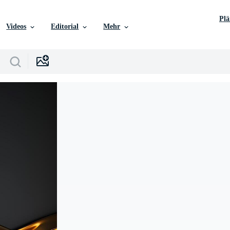
Pl
Videos
Editorial
Mehr