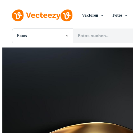
Vektoren
Fotos
Fotos
Alle Bilder
Fotos
PNGs
PSDs
SVGs
Vorlagen
Vektoren
Videos
Motion Graphics
Redaktionelle Bilder
Redaktionelle Ereignisse