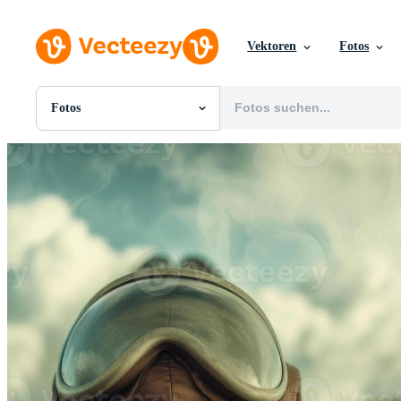
Vektoren
Fotos
Fotos
Alle Bilder
Fotos
PNGs
PSDs
SVGs
Vorlagen
Vektoren
Videos
Motion Graphics
Redaktionelle Bilder
Redaktionelle Ereignisse