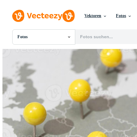
Vektoren
Fotos
Fotos
Alle Bilder
Fotos
PNGs
PSDs
SVGs
Vorlagen
Vektoren
Videos
Motion Graphics
Redaktionelle Bilder
Redaktionelle Ereignisse