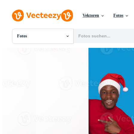
Vektoren
Fotos
Fotos
Alle Bilder
Fotos
PNGs
PSDs
SVGs
Vorlagen
Vektoren
Videos
Motion Graphics
Redaktionelle Bilder
Redaktionelle Ereignisse