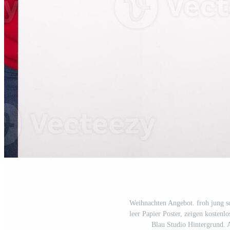
Weihnachten Angebot. froh jung s
leer Papier Poster, zeigen kosten
Blau Studio Hintergrund. 