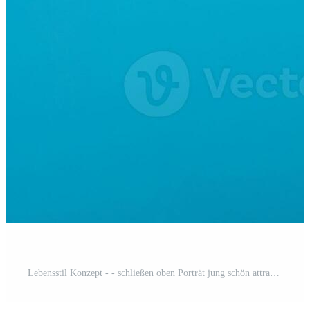
Lebensstil Konzept - - schließen oben Porträt jung schön attraktiv Ingwer rot Haar Mädchen spielen mit ihr Haar mit Schüchternheit. Blau Pastell- Hintergrund. Kopieren Raum. Pro Foto