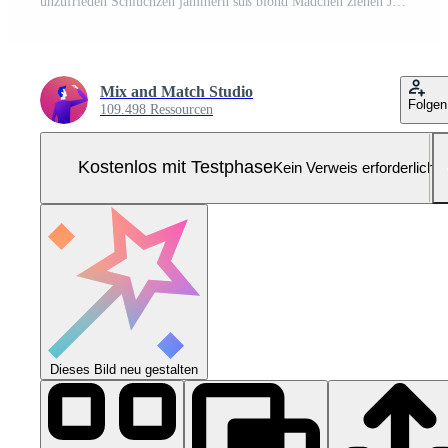
unzufrieden Schluchzen jammern süß blond Mädchen ziehen Jacke fest Körper schließen Augen Weinen Einfrieren kalt Stehen schneebedeckt Winter Resort zittern niedrig Temperatur, lila Hintergrund Leiden Beschwerden Pro Foto
Mix and Match Studio
Folgen
109.498 Ressourcen
Kostenlos mit Testphase
Kein Verweis erforderlich
Dieses Bild neu gestalten