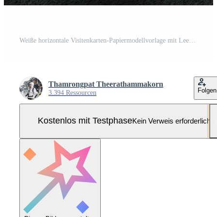
Weiße horizontale Visitenkarten-Papiermodellvorlage mit Leerraumabdeckung zum Einfügen des Firmenlogos oder der persönlichen Identität auf Marmorbodenhintergrund. modernes Konzept. 3D-Darstellung rendern Pro Foto
Thamrongpat Theerathammakorn
Folgen
3.394 Ressourcen
Kostenlos mit Testphase
Kein Verweis erforderlich