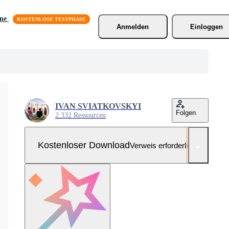
äne
Anmelden
Einloggen
IVAN SVIATKOVSKYI
Folgen
2.332 Ressourcen
Kostenloser Download
Verweis erforderlich