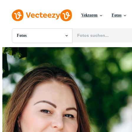
Vektoren
Fotos
Fotos
Alle Bilder
Fotos
PNGs
PSDs
SVGs
Vorlagen
Vektoren
Videos
Motion Graphics
Redaktionelle Bilder
Redaktionelle Ereignisse