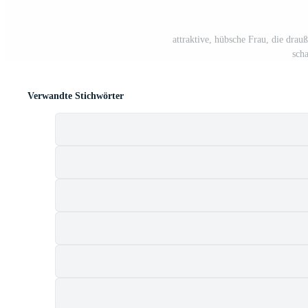
attraktive, hübsche Frau, die dra
scha
Verwandte Stichwörter