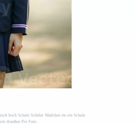
anisch hoch Schule Schüler Mädchen im ein Schule
rm draußen Pro Foto