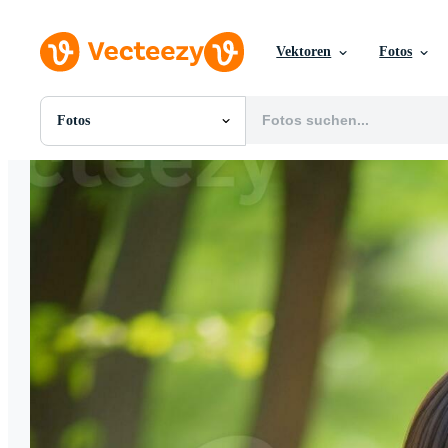
Vektoren
Fotos
Fotos
Alle Bilder
Fotos
PNGs
PSDs
SVGs
Vorlagen
Vektoren
Videos
Motion Graphics
Redaktionelle Bilder
Redaktionelle Ereignisse