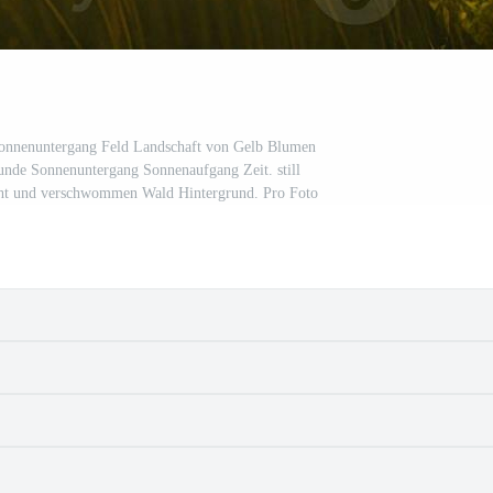
 Sonnenuntergang Feld Landschaft von Gelb Blumen
nde Sonnenuntergang Sonnenaufgang Zeit. still
ht und verschwommen Wald Hintergrund. Pro Foto