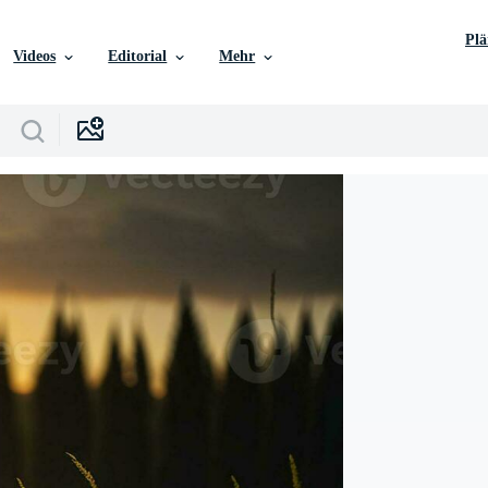
Pl
Videos
Editorial
Mehr