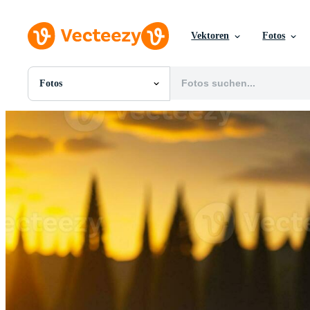
Vektoren
Fotos
Fotos
Alle Bilder
Fotos
PNGs
PSDs
SVGs
Vorlagen
Vektoren
Videos
Motion Graphics
Redaktionelle Bilder
Redaktionelle Ereignisse