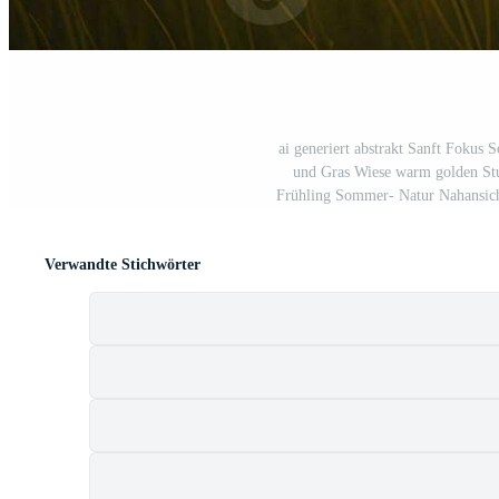
ai generiert abstrakt Sanft Fokus
und Gras Wiese warm golden Stu
Frühling Sommer- Natur Nahansic
Verwandte Stichwörter