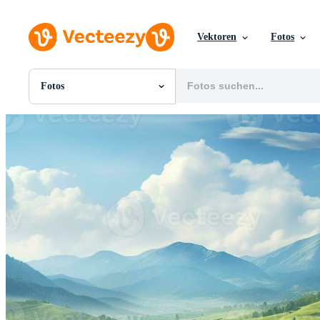
Vektoren
Fotos
Fotos
Alle Bilder
Fotos
PNGs
PSDs
SVGs
Vorlagen
Vektoren
Videos
Motion Graphics
Redaktionelle Bilder
Redaktionelle Ereignisse