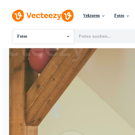
Vektoren
Fotos
Fotos
Alle Bilder
Fotos
PNGs
PSDs
SVGs
Vorlagen
Vektoren
Videos
Motion Graphics
Redaktionelle Bilder
Redaktionelle Ereignisse