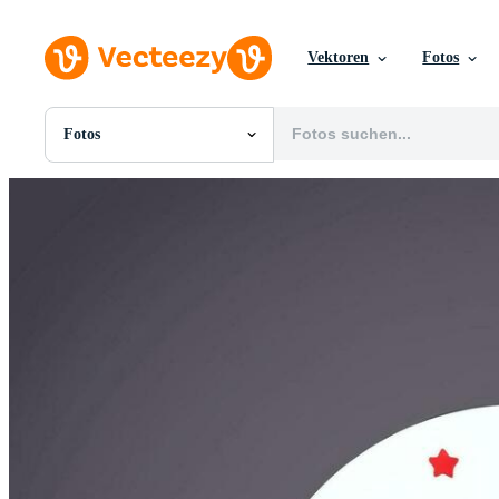
Vektoren
Fotos
Fotos
Alle Bilder
Fotos
PNGs
PSDs
SVGs
Vorlagen
Vektoren
Videos
Motion Graphics
Redaktionelle Bilder
Redaktionelle Ereignisse