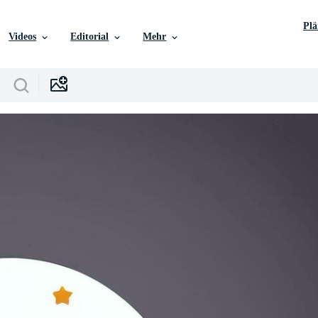
Pl
Videos
Editorial
Mehr