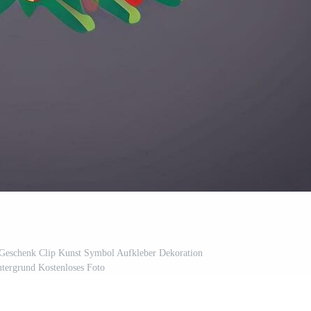
 Geschenk Clip Kunst Symbol Aufkleber Dekoration
ntergrund Kostenloses Foto