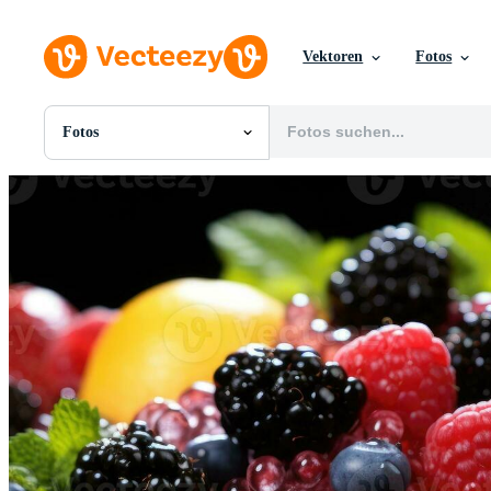
Vektoren
Fotos
Fotos
Alle Bilder
Fotos
PNGs
PSDs
SVGs
Vorlagen
Vektoren
Videos
Motion Graphics
Redaktionelle Bilder
Redaktionelle Ereignisse