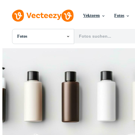
Vektoren
Fotos
Fotos
Alle Bilder
Fotos
PNGs
PSDs
SVGs
Vorlagen
Vektoren
Videos
Motion Graphics
Redaktionelle Bilder
Redaktionelle Ereignisse