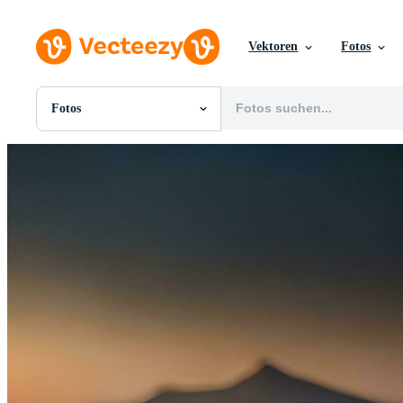
Vektoren
Fotos
Fotos
Alle Bilder
Fotos
PNGs
PSDs
SVGs
Vorlagen
Vektoren
Videos
Motion Graphics
Redaktionelle Bilder
Redaktionelle Ereignisse