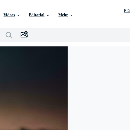
Pl
Videos
Editorial
Mehr