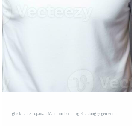
en
glücklich europäisch Mann im beiläufig Kleidung gegen ein neutral Hintergrund ai generativ Pro Foto