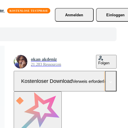
äne
Anmelden
Einloggen
okan akdeniz
Folgen
21.283 Ressourcen
Kostenloser Download
Verweis erforderlich