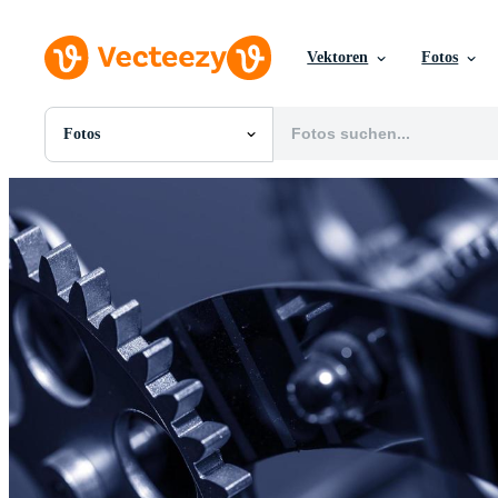
Vektoren
Fotos
Fotos
Alle Bilder
Fotos
PNGs
PSDs
SVGs
Vorlagen
Vektoren
Videos
Motion Graphics
Redaktionelle Bilder
Redaktionelle Ereignisse