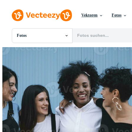
Vektoren
Fotos
Fotos
Alle Bilder
Fotos
PNGs
PSDs
SVGs
Vorlagen
Vektoren
Videos
Motion Graphics
Redaktionelle Bilder
Redaktionelle Ereignisse