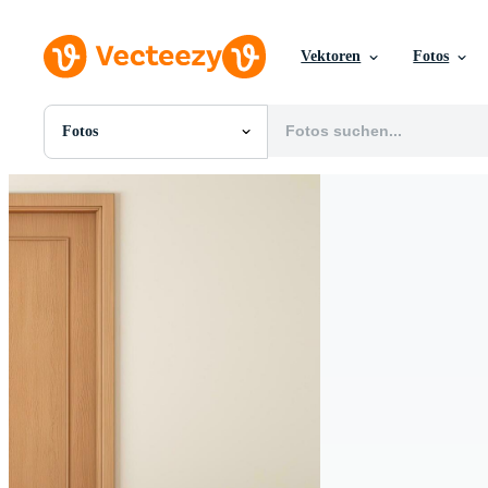
Vektoren
Fotos
Fotos
Alle Bilder
Fotos
PNGs
PSDs
SVGs
Vorlagen
Vektoren
Videos
Motion Graphics
Redaktionelle Bilder
Redaktionelle Ereignisse